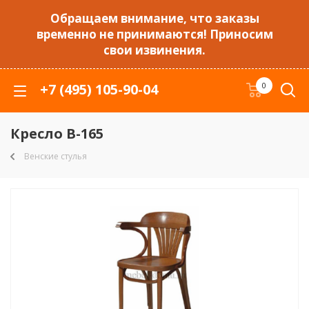
Обращаем внимание, что заказы
временно не принимаются! Приносим
свои извинения.
+7 (495) 105-90-04
0
Кресло B-165
Венские стулья