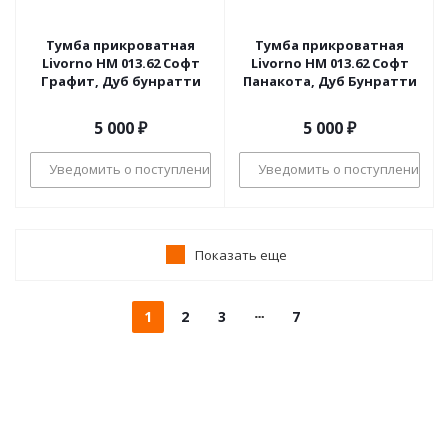
Тумба прикроватная
Тумба прикроватная
Livorno НМ 013.62 Софт
Livorno НМ 013.62 Софт
Графит, Дуб бунратти
Панакота, Дуб Бунратти
5 000
₽
5 000
₽
Уведомить о поступлении
Уведомить о поступлении
Показать еще
1
2
3
7