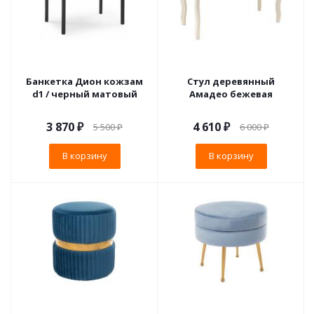
Банкетка Дион кожзам
Стул деревянный
d1 / черный матовый
Амадео бежевая
3 870
₽
4 610
₽
5 500
₽
6 000
₽
В корзину
В корзину