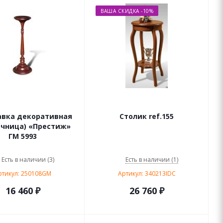
ВАША СКИДКА -10%
авка декоративная
Столик ref.155
очница) «Престиж»
ГМ 5993
Есть в наличии (3)
Есть в наличии (1)
ртикул: 250108GM
Артикул: 340213IDC
16 460 ₽
26 760
₽