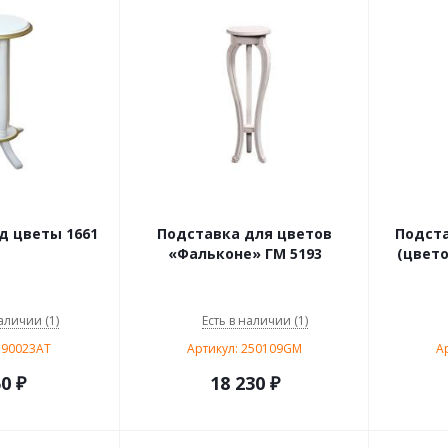
д цветы 1661
Подставка для цветов
Подст
«Фальконе» ГМ 5193
(цвет
аличии (1)
Есть в наличии (1)
590023AT
Артикул: 250109GM
А
50
₽
18 230
₽