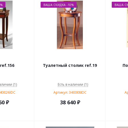
0%
ВАША СКИДКА -10%
ВАША СК
ref.156
Туалетный столик ref.19
По
аличии (1)
Есть в наличии (1)
340026IDC
Артикул: 340008IDC
А
60
₽
38 640
₽