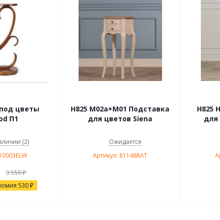
под цветы
H825 M02a+M01 Подставка
H825 
od П1
для цветов Siena
для 
аличии (2)
Ожидается
510003ELW
Артикул: 81148RAT
А
3 550
₽
номия
530
₽