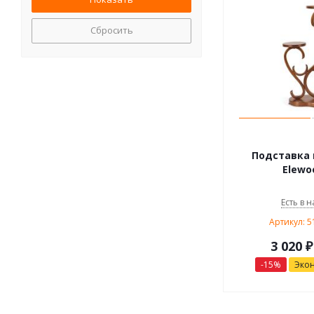
Сбросить
Подставка 
Elewo
Есть в н
Артикул: 
3 020
₽
-
15
%
Эко