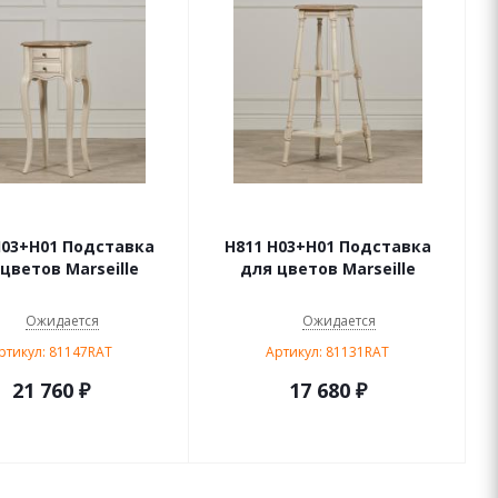
H03+H01 Подставка
H811 H03+H01 Подставка
цветов Marseille
для цветов Marseille
Ожидается
Ожидается
ртикул: 81147RAT
Артикул: 81131RAT
21 760
₽
17 680
₽