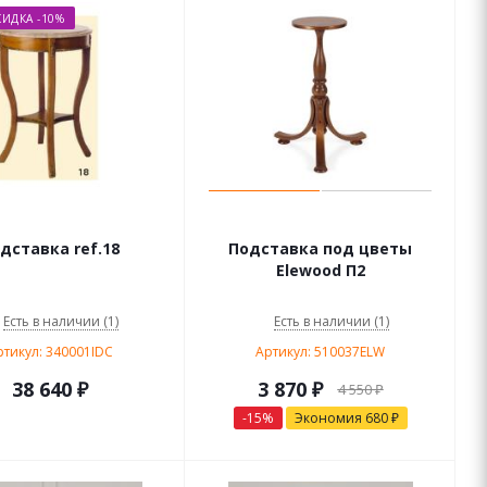
ИДКА -10%
дставка ref.18
Подставка под цветы
Elewood П2
Есть в наличии (1)
Есть в наличии (1)
ртикул: 340001IDC
Артикул: 510037ELW
38 640
₽
3 870
₽
4 550
₽
-
15
%
Экономия
680
₽