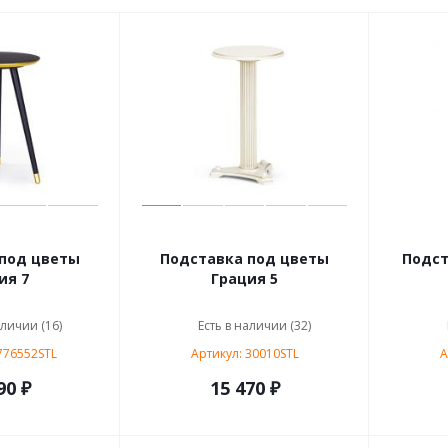
под цветы
Подставка под цветы
Подст
ия 7
Грация 5
аличии (16)
Есть в наличии (32)
776552STL
Артикул: 30010STL
А
90 ₽
15 470 ₽