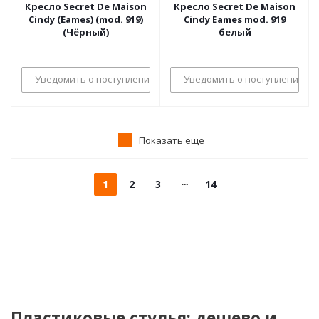
Кресло Secret De Maison
Кресло Secret De Maison
Cindy (Eames) (mod. 919)
Cindy Eames mod. 919
(Чёрный)
белый
Уведомить о поступлении
Уведомить о поступлении
Показать еще
1
2
3
14
Пластиковые стулья: дешево и