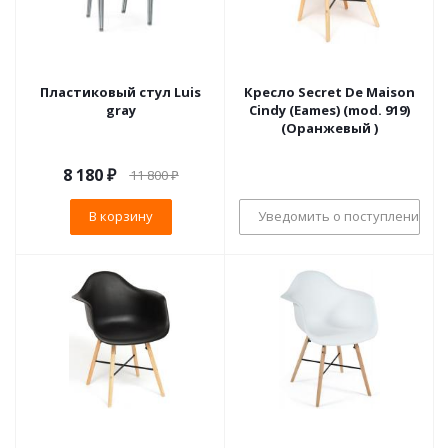
Пластиковый стул Luis
Кресло Secret De Maison
gray
Cindy (Eames) (mod. 919)
(Оранжевый )
8 180
₽
11 800
₽
В корзину
Уведомить о поступлении