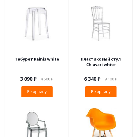
Табурет Rainis white
Пластиковый стул
Chiavari white
3 090
₽
6 340
₽
4 500
₽
9 100
₽
В корзину
В корзину