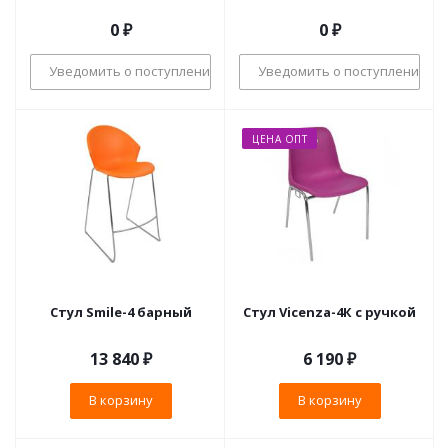
0 ₽
0 ₽
Уведомить о поступлении
Уведомить о поступлении
ЦЕНА ОПТ
Стул Smile-4 барный
Стул Vicenza-4К с ручкой
13 840
₽
6 190
₽
В корзину
В корзину