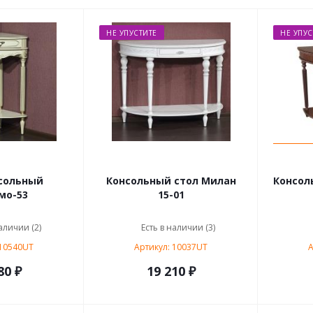
НЕ УПУСТИТЕ
НЕ УПУС
сольный
Консольный стол Милан
Консол
мо-53
15-01
аличии (2)
Есть в наличии (3)
 10540UT
Артикул: 10037UT
А
80 ₽
19 210 ₽