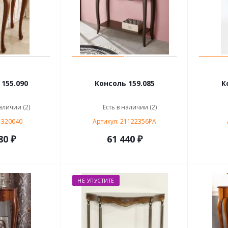
155.090
Консоль 159.085
К
аличии (2)
Есть в наличии (2)
 320040
Артикул: 21122356PA
80 ₽
61 440 ₽
НЕ УПУСТИТЕ