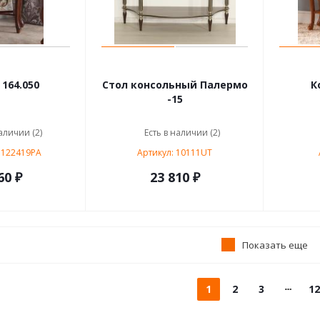
164.050
Стол консольный Палермо
К
-15
аличии (2)
Есть в наличии (2)
1122419PA
Артикул: 10111UT
60 ₽
23 810 ₽
Показать еще
1
2
3
12