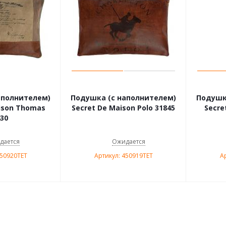
аполнителем)
Подушка (с наполнителем)
Подушк
ison Thomas
Secret De Maison Polo 31845
Secre
30
дается
Ожидается
450920TET
Артикул: 450919TET
А