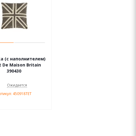
а (с наполнителем)
t De Maison Britain
390430
Ожидается
ртикул: 450918TET