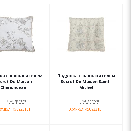
ка с наполнителем
Подушка с наполнителем
cret De Maison
Secret De Maison Saint-
Chenonceau
Michel
Ожидается
Ожидается
ртикул: 450923TET
Артикул: 450922TET