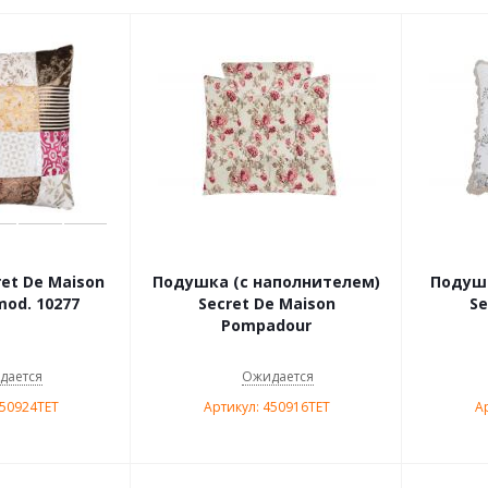
et De Maison
Подушка (с наполнителем)
Подуш
od. 10277
Secret De Maison
Se
Pompadour
дается
Ожидается
450924TET
Артикул: 450916TET
А