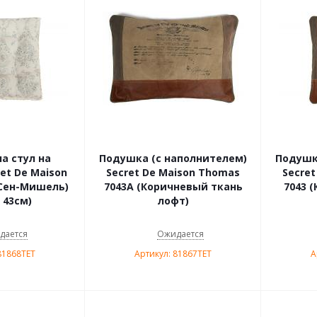
а стул на
Подушка (с наполнителем)
Подушк
et De Maison
Secret De Maison Thomas
Secre
(Сен-Мишель)
7043A (Коричневый ткань
7043 
 43см)
лофт)
дается
Ожидается
81868TET
Артикул: 81867TET
А