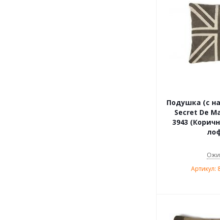
Подушка (с н
Secret De Ma
3943 (Корич
лоф
Ожи
Артикул: 