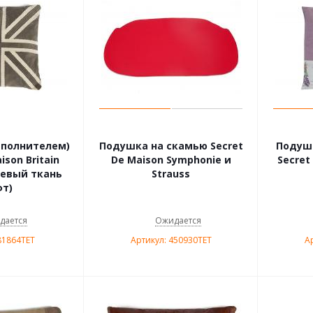
аполнителем)
Подушка на скамью Secret
Подуш
ison Britain
De Maison Symphonie и
Secret
невый ткань
Strauss
т)
дается
Ожидается
81864TET
Артикул: 450930TET
А