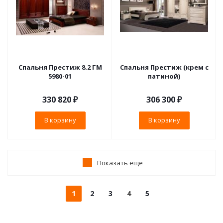
Спальня Престиж 8.2 ГМ
Спальня Престиж (крем с
5980-01
патиной)
330 820
₽
306 300
₽
В корзину
В корзину
Показать еще
1
2
3
4
5