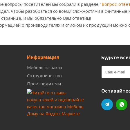
е вопросы посетителей мы собрали в разделе "
Вопрос-отве
здел, чтобы разобраться со всеми сложностями в считанные 
е странице, и мы обязательно Вам ответим!
формацией о производителях и списком их продукции можно 
Информация
Будьте всег
Мебель на заказ
Сотрудничество
Производители
Оставайтес