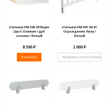
(Сильва) НМ 040.39 Ящик
(Сильва) НМ 041.06-01
(2шт) Оливия / дуб
Ограждение Лилу /
сонома / белый
белый
8 590
₽
2 000
₽
В корзину
Уведомить о поступлении