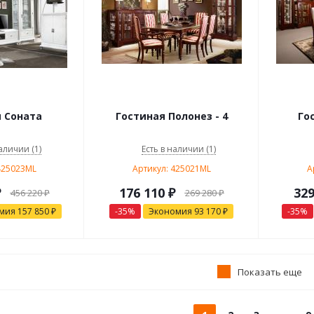
 Соната
Гостиная Полонез - 4
Го
аличии (1)
Есть в наличии (1)
425023ML
Артикул: 425021ML
А
₽
176 110
₽
329
456 220
₽
269 280
₽
омия
157 850
₽
-
35
%
Экономия
93 170
₽
-
35
%
Показать еще