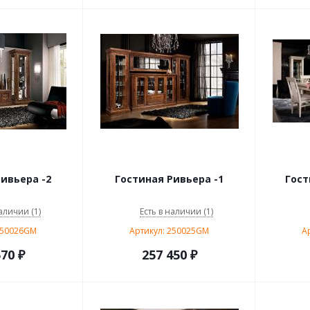
ивьера -2
Гостиная Ривьера -1
Гост
аличии (1)
Есть в наличии (1)
250026GM
Артикул: 250025GM
А
570
₽
257 450
₽