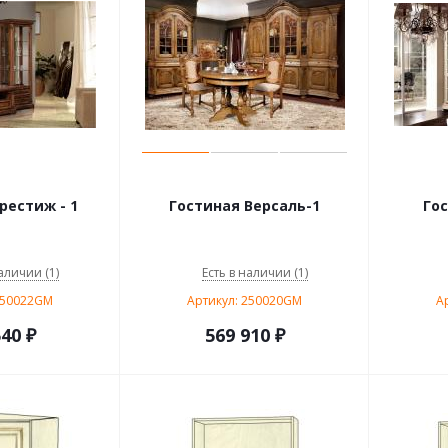
рестиж - 1
Гостиная Версаль-1
Го
аличии (1)
Есть в наличии (1)
250022GM
Артикул: 250020GM
А
540
₽
569 910
₽