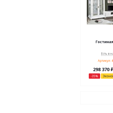
Гостиная
Есть в н
Артикул: 
298 370
-
35
%
Экон