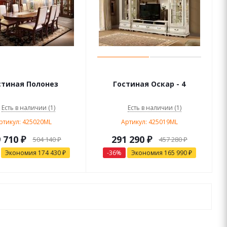
стиная Полонез
Гостиная Оскар - 4
Есть в наличии (1)
Есть в наличии (1)
ртикул: 425020ML
Артикул: 425019ML
 710
₽
291 290
₽
504 140
₽
457 280
₽
Экономия
174 430
₽
-
36
%
Экономия
165 990
₽