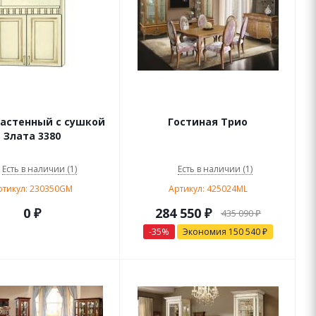
астенный с сушкой
Гостиная Трио
Злата 3380
Есть в наличии (1)
Есть в наличии (1)
ртикул: 230350GM
Артикул: 425024ML
0 ₽
284 550
₽
435 090
₽
-
35
%
Экономия
150 540
₽