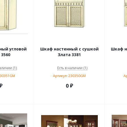
ный угловой
Шкаф настенный с сушкой
Шкаф н
 3560
Злата 3381
аличии (1)
Есть в наличии (1)
230351GM
Артикул: 230350GM
А
₽
0 ₽