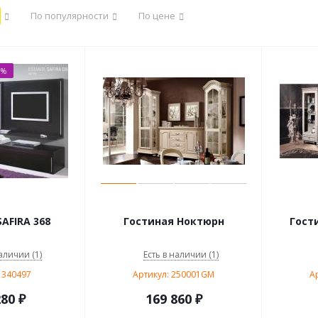
По популярности
По цене
0%
AFIRA 368
Гостиная Ноктюрн
Гост
аличии (1)
Есть в наличии (1)
 340497
Артикул: 250001GM
А
280
₽
169 860
₽