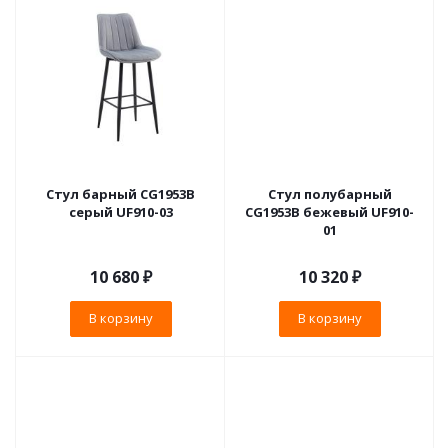
Стул барный CG1953B
Стул полубарный
серый UF910-03
CG1953B бежевый UF910-
01
10 680
₽
10 320
₽
В корзину
В корзину