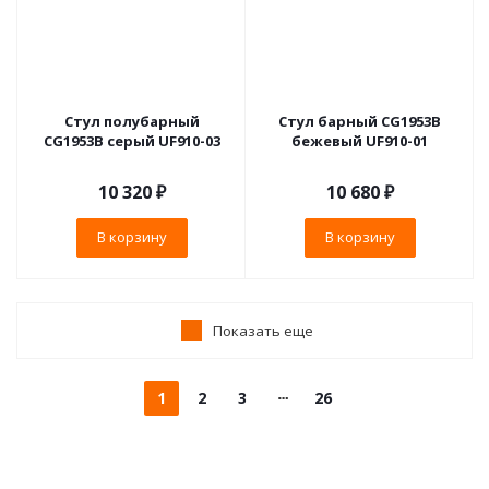
Стул полубарный
Стул барный CG1953B
CG1953B серый UF910-03
бежевый UF910-01
10 320
₽
10 680
₽
В корзину
В корзину
Показать еще
1
2
3
26