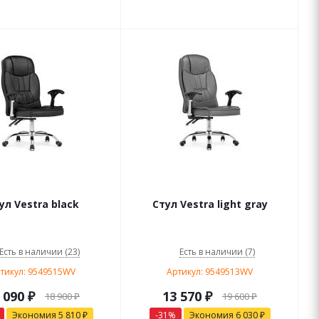
ул Vestra black
Стул Vestra light gray
Есть в наличии (23)
Есть в наличии (7)
тикул: 9549515WV
Артикул: 9549513WV
 090
₽
13 570
₽
18 900
₽
19 600
₽
Экономия
5 810
₽
-
31
%
Экономия
6 030
₽