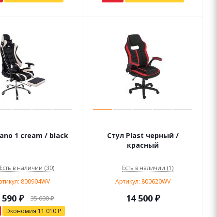
ano 1 cream / black
Стул Plast черный /
красный
Есть в наличии (30)
Есть в наличии (1)
ртикул: 800904WV
Артикул: 800620WV
 590
₽
14 500
₽
35 600
₽
Экономия
11 010
₽