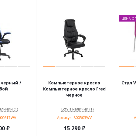
ЦЕНА О
 черный /
Компьютерное кресло
Стул V
бой
Компьютерное кресло Fred
черное
аличии (1)
Есть в наличии (1)
800617WV
Артикул: 800503WV
А
00
₽
15 290
₽