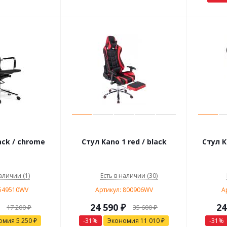
ack / chrome
Стул Kano 1 red / black
Стул K
аличии (1)
Есть в наличии (30)
9549510WV
Артикул: 800906WV
А
24 590
₽
24
17 200
₽
35 600
₽
омия
5 250
₽
-
31
%
Экономия
11 010
₽
-
31
%