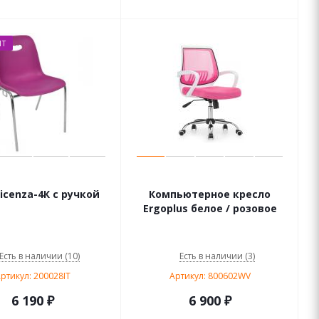
ПТ
icenza-4К с ручкой
Компьютерное кресло
Ergoplus белое / розовое
Есть в наличии (10)
Есть в наличии (3)
ртикул: 200028IT
Артикул: 800602WV
6 190
₽
6 900
₽