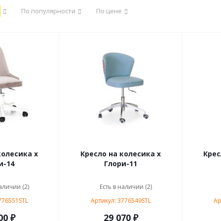
По популярности
По цене
колесика х
Кресло на колесика х
Крес
и-14
Глори-11
аличии (2)
Есть в наличии (2)
776551STL
Артикул: 3776549STL
Ар
00 ₽
29 070 ₽