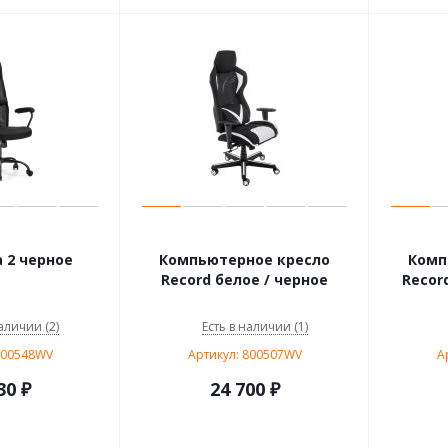
 2 черное
Компьютерное кресло
Комп
Record белое / черное
Recor
аличии (2)
Есть в наличии (1)
800548WV
Артикул: 800507WV
А
30
₽
24 700
₽