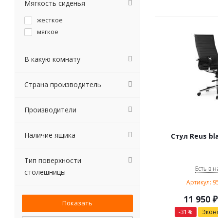
Мягкость сиденья
жесткое
мягкое
В какую комнату
Страна производитель
Производители
Наличие ящика
Стул Reus bl
Тип поверхности
Есть в н
столешницы
Артикул: 
11 950
₽
-
31
%
Экон