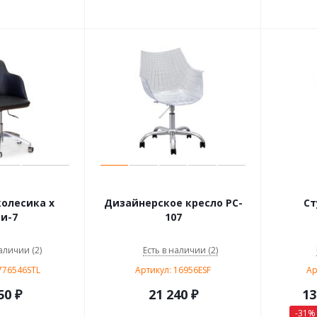
колесика х
Дизайнерское кресло PC-
Ст
и-7
107
аличии (2)
Есть в наличии (2)
776546STL
Артикул: 16956ESF
Ар
50 ₽
21 240
₽
13
-
31
%