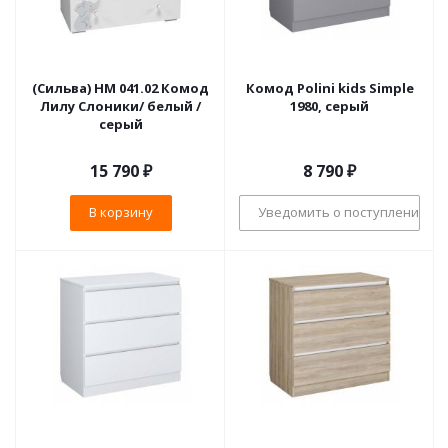
(Сильва) НМ 041.02 Комод
Комод Polini kids Simple
Лилу Слоники/ белый /
1980, серый
серый
15 790
₽
8 790
₽
В корзину
Уведомить о поступлении