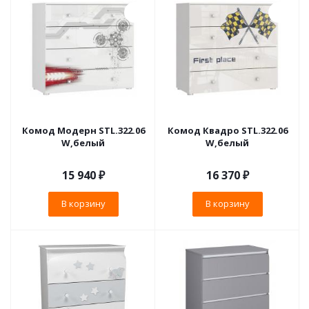
Комод Модерн STL.322.06
Комод Квадро STL.322.06
W,белый
W,белый
15 940
₽
16 370
₽
В корзину
В корзину