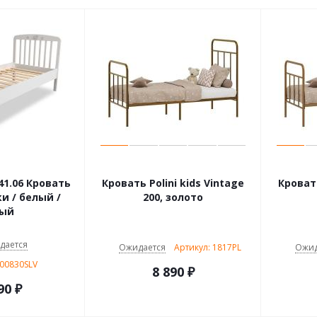
41.06 Кровать
Кровать Polini kids Vintage
Кровать
200, золото
рый
дается
Ожидается
Артикул: 1817PL
Ожид
100830SLV
8 890
₽
90
₽