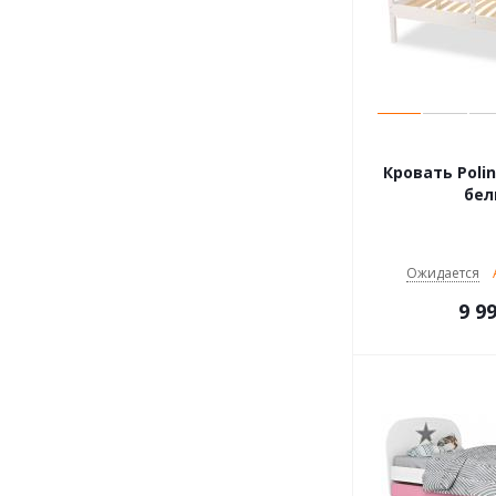
Кровать Polini
бе
Ожидается
9 9