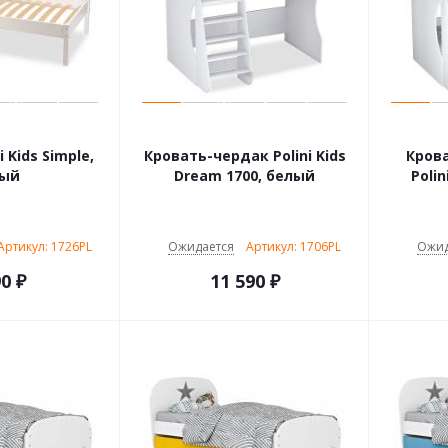
 Kids Simple,
Кровать-чердак Polini Kids
Кров
лый
Dream 1700, белый
Polin
Артикул: 1726PL
Ожидается
Артикул: 1706PL
Ожид
90
₽
11 590
₽