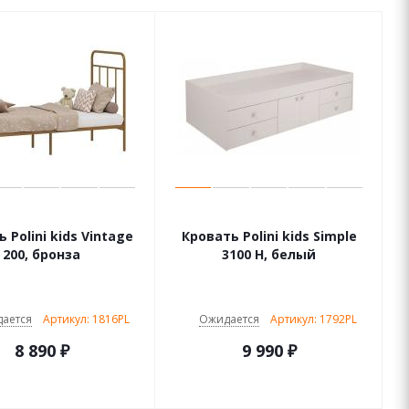
 Polini kids Vintage
Кровать Polini kids Simple
200, бронза
3100 Н, белый
ается
Артикул: 1816PL
Ожидается
Артикул: 1792PL
8 890
₽
9 990
₽