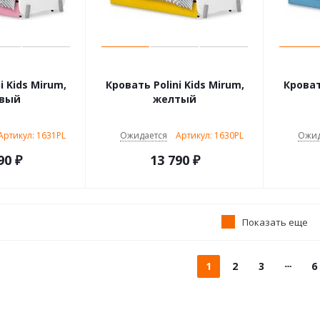
i Kids Mirum,
Кровать Polini Kids Mirum,
Кроват
овый
желтый
Артикул: 1631PL
Ожидается
Артикул: 1630PL
Ожид
90
₽
13 790
₽
Показать еще
1
2
3
6