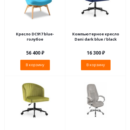
Кресло DC917 blue-
Компьютерное кресло
голубое
Dani dark blue / black
56 400
₽
16 300
₽
В корзину
В корзину