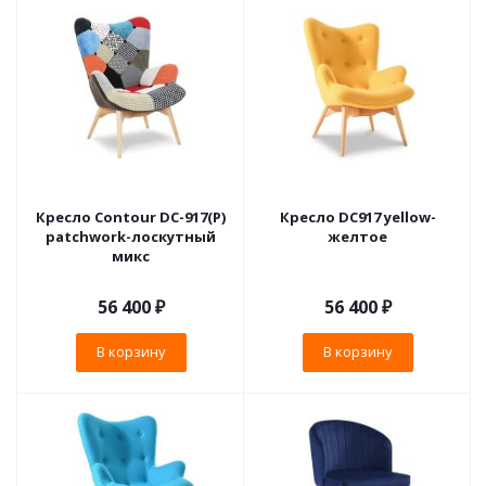
Кресло Contour DС-917(P)
Кресло DC917 yellow-
patchwork-лоскутный
желтое
микс
56 400
₽
56 400
₽
В корзину
В корзину