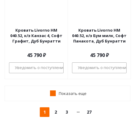
Кровать Livorno НМ
Кровать Livorno НМ
040.52, к/з Канзас 4, Софт
040.52, к/з Бум милк, Софт
Графит, Дуб Бунратти
Панакота, Дуб Бунратти
45 790
₽
45 790
₽
Уведомить о поступлении
Уведомить о поступлении
Показать еще
1
2
3
27