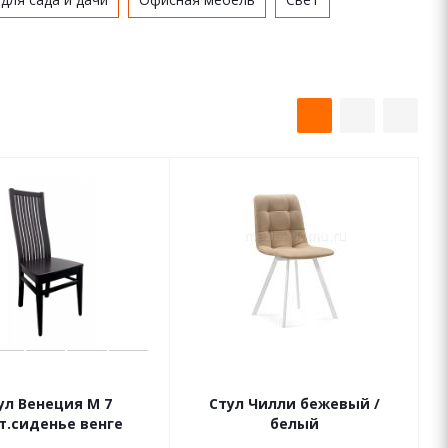
ул Венеция М 7
Стул Чилли бежевый /
т.сиденье венге
белый