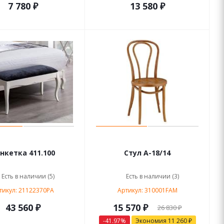
7 780 ₽
13 580 ₽
нкетка 411.100
Стул А-18/14
Есть в наличии (5)
Есть в наличии (3)
тикул: 21122370PA
Артикул: 310001FAM
43 560 ₽
15 570 ₽
26 830 ₽
-41.97%
Экономия
11 260 ₽