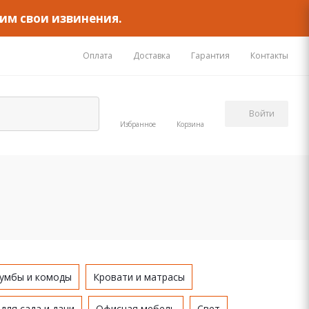
им свои извинения.
Оплата
Доставка
Гарантия
Контакты
Войти
Избранное
Корзина
умбы и комоды
Кровати и матрасы
для сада и дачи
Офисная мебель
Свет