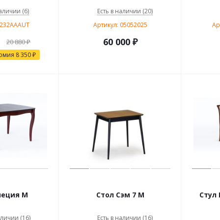
аличии (6)
Есть в наличии (20)
0232AAAUT
Артикул: 05052025
Ар
60 000
₽
20 880
₽
омия
8 350
₽
неция М
Стол Сэм 7 М
Стул 
аличии (16)
Есть в наличии (16)