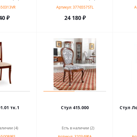
550313VR
Артикул: 3776557STL
А
40 ₽
24 180 ₽
1.01 тк.1
Стул 415.000
Стул Л
аличии (4)
Есть в наличии (2)
550089FS
Артикул: 320349PA
Ар