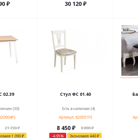
90 ₽
30 120 ₽
 02.39
Стул ФС 01.40
Ба
аличии (30)
Есть в наличии (4)
820004FS
Артикул: 820021FS
Ар
8 450 ₽
21 730 ₽
8 890 ₽
номия
1 090 ₽
-4.95%
Экономия
440 ₽