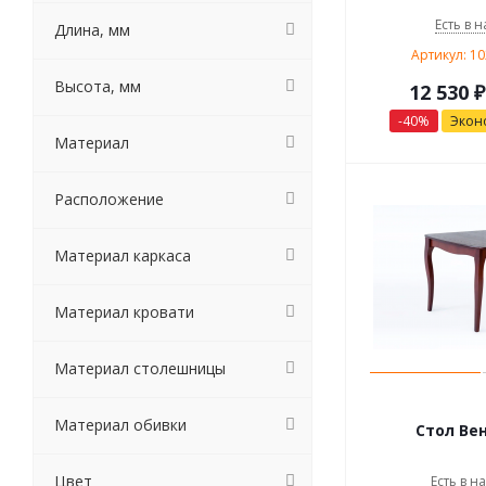
Есть в н
Длина, мм
Артикул: 1
Высота, мм
12 530
₽
-
40
%
Экон
Материал
Расположение
Материал каркаса
Материал кровати
Материал столешницы
Материал обивки
Стол Ве
Цвет
Есть в н