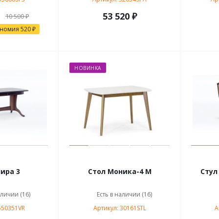
53 520 ₽
10 500 ₽
ономия
520 ₽
НОВИНКА
ира 3
Стол Моника-4 М
Стул
аличии (16)
Есть в наличии (16)
550351VR
Артикул: 30161STL
А