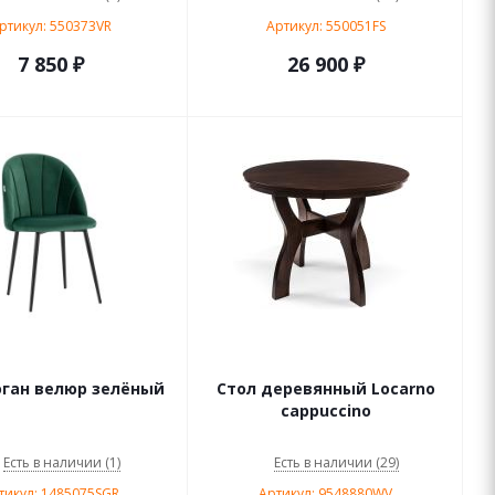
ртикул: 550373VR
Артикул: 550051FS
7 850 ₽
26 900 ₽
оган велюр зелёный
Стол деревянный Locarno
cappuccino
Есть в наличии (1)
Есть в наличии (29)
тикул: 1485075SGR
Артикул: 9548880WV