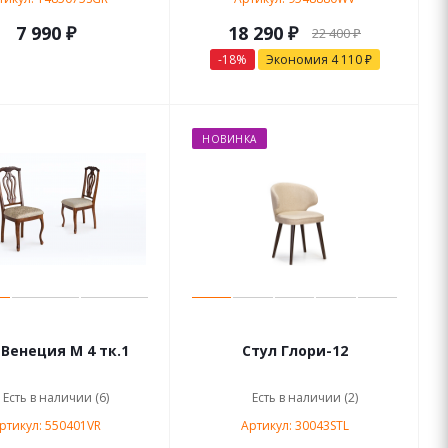
7 990
₽
18 290
₽
22 400
₽
-
18
%
Экономия
4 110
₽
НОВИНКА
 Венеция М 4 тк.1
Стул Глори-12
Есть в наличии (6)
Есть в наличии (2)
ртикул: 550401VR
Артикул: 30043STL