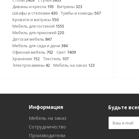
Столы
2428
Стулья
3833
Диваны и кресла
193
Витрины
323
Шкафы и стеллажи
430
Тумбы и комоды
567
Кровати и матрасы
550
Мебель для гостиной
1555
Мебель для прихожей
220
Детская мебель
847
Мебель для сада и дачи
384
Офисная мебель
702
Свет
7409
Хранение
152
Текстиль
107
Электрокамины
42
Мебель на заказ
123
Информация
Будьте всег
Мебель на заказ
Сотрудничество
Производители