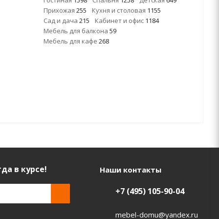
Гостиная
1598
Спальня
1258
Детская
649
Прихожая
255
Кухня и столовая
1155
Сад и дача
215
Кабинет и офис
1184
Мебель для балкона
59
Мебель для кафе
268
да в курсе!
Наши контакты
+7 (495) 105-90-04
mebel-domu@yandex.ru