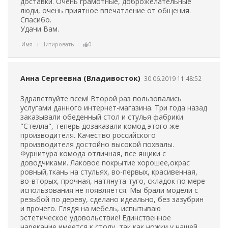
доставки. Очень грамотные, доброжелательные
люди, очень приятное впечатление от общения.
Спасибо.
Удачи Вам.
Имя
Цитировать
0
Анна Сергеевна (Владивосток)
30.06.2019 11:48:52
Здравствуйте всем! Второй раз пользовались
услугами данного интернет-магазина. Три года назад
заказывали обеденный стол и стулья фабрики
"Стелла", теперь дозаказали комод этого же
производителя. Качество российского
производителя достойно высокой похвалы.
Фурнитура комода отличная, все ящики с
доводчиками. Лаковое покрытие хорошее,окрас
ровный,ткань на стульях, во-первых, красивенная,
во-вторых, прочная, натянута туго, складок по мере
использования не появляется. Мы брали модели с
резьбой по дереву, сделано идеально, без зазубрин
и прочего. Глядя на мебель, испытываю
эстетическое удовольствие! Единственное
нарекание имеется к столу, так как ножки у нашей