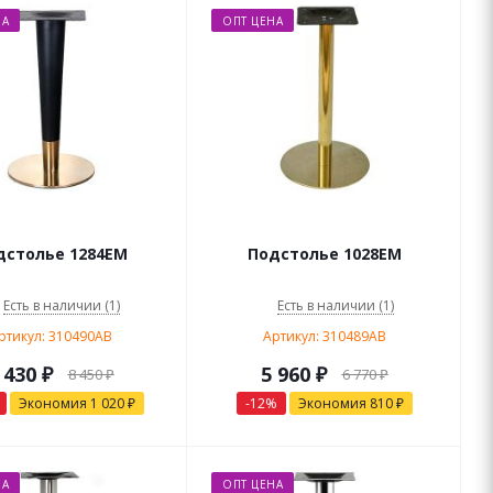
НА
ОПТ ЦЕНА
дстолье 1284EM
Подстолье 1028EM
Есть в наличии (1)
Есть в наличии (1)
ртикул: 310490AB
Артикул: 310489AB
 430
₽
5 960
₽
8 450
₽
6 770
₽
Экономия
1 020
₽
-
12
%
Экономия
810
₽
НА
ОПТ ЦЕНА