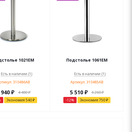
дстолье 1021EM
Подстолье 1061EM
Есть в наличии (1)
Есть в наличии (1)
ртикул: 310486AB
Артикул: 310485AB
 940
₽
5 510
₽
4 480
₽
6 260
₽
%
Экономия
540
₽
-
12
%
Экономия
750
₽