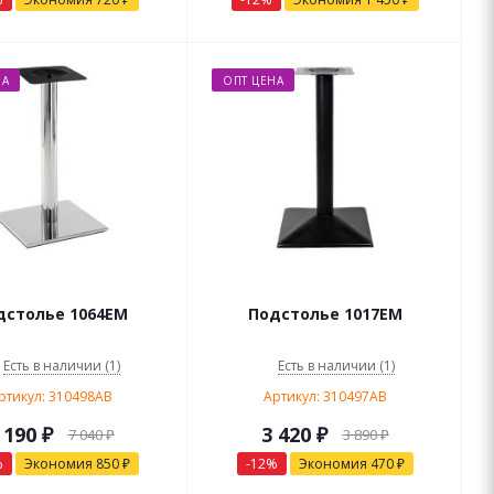
НА
ОПТ ЦЕНА
дстолье 1064EM
Подстолье 1017EM
Есть в наличии (1)
Есть в наличии (1)
ртикул: 310498AB
Артикул: 310497AB
 190
₽
3 420
₽
7 040
₽
3 890
₽
%
Экономия
850
₽
-
12
%
Экономия
470
₽