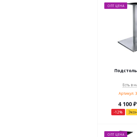
ОПТ ЦЕНА
Подстоль
Есть в н
Артикул: 
4 100
₽
-
12
%
Эко
ОПТ ЦЕНА