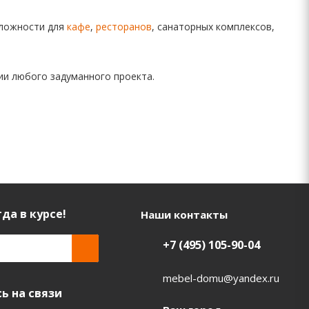
сложности для
кафе
,
ресторанов
, санаторных комплексов,
ии любого задуманного проекта.
да в курсе!
Наши контакты
+7 (495) 105-90-04
mebel-domu@yandex.ru
ь на связи