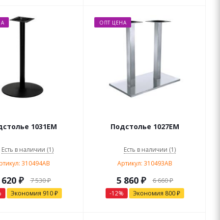
НА
ОПТ ЦЕНА
дстолье 1031EM
Подстолье 1027EM
Есть в наличии (1)
Есть в наличии (1)
ртикул: 310494AB
Артикул: 310493AB
 620
₽
5 860
₽
7 530
₽
6 660
₽
%
Экономия
910
₽
-
12
%
Экономия
800
₽