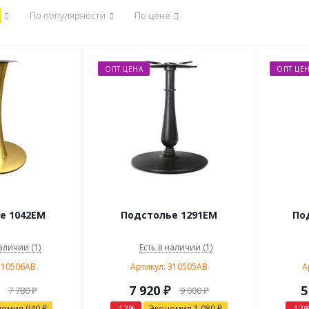
По популярности
По цене
ОПТ ЦЕНА
ОПТ ЦЕ
е 1042EM
Подстолье 1291EM
По
аличии (1)
Есть в наличии (1)
310506AB
Артикул: 310505AB
А
7 920
₽
5
7 780
₽
9 000
₽
номия
940
₽
-
12
%
Экономия
1 080
₽
-
12