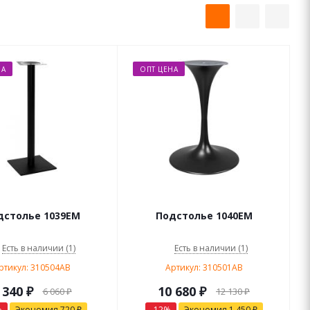
НА
ОПТ ЦЕНА
дстолье 1039EM
Подстолье 1040EM
Есть в наличии (1)
Есть в наличии (1)
ртикул: 310504AB
Артикул: 310501AB
 340
₽
10 680
₽
6 060
₽
12 130
₽
%
Экономия
720
₽
-
12
%
Экономия
1 450
₽