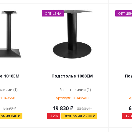
ОПТ ЦЕНА
ОПТ ЦЕ
е 1018EM
Подстолье 1088EM
По
аличии (1)
Есть в наличии (1)
310496AB
Артикул: 310495AB
А
19 830
₽
6
5 290
₽
22 530
₽
номия
640
₽
-
12
%
Экономия
2 700
₽
-
12