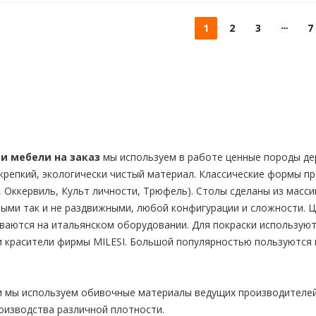
1
2
3
7
и мебели на заказ
мы используем в работе ценные породы дер
 крепкий, экологически чистый материал. Классические формы п
, Оккервиль, Культ личности, Трюфель). Столы сделаны из масс
ыми так и не раздвижными, любой конфигурации и сложности. Ц
иваются на итальянском оборудовании. Для покраски использую
и красители фирмы MILESI. Большой популярностью пользуются
 мы используем обивочные материалы ведущих производителей 
оизводства различной плотности.