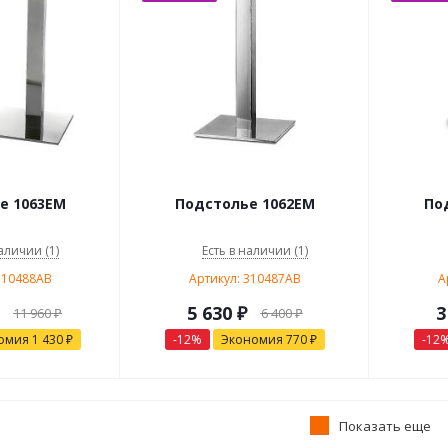
е 1063EM
Подстолье 1062EM
По
аличии (1)
Есть в наличии (1)
310488AB
Артикул: 310487AB
А
5 630
₽
3
11 960
₽
6 400
₽
омия
1 430
₽
-
12
%
Экономия
770
₽
-
12
Показать еще