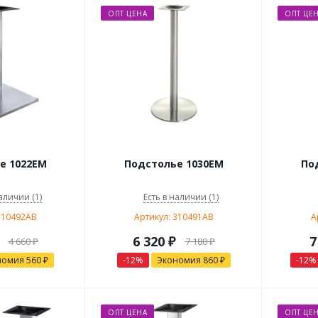
ОПТ ЦЕНА
ОПТ ЦЕ
е 1022EM
Подстолье 1030EM
По
аличии (1)
Есть в наличии (1)
310492AB
Артикул: 310491AB
А
6 320
₽
7
4 660
₽
7 180
₽
номия
560
₽
-
12
%
Экономия
860
₽
-
12
%
ОПТ ЦЕНА
ОПТ ЦЕ