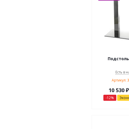
Подстоль
Есть в н
Артикул: 
10 530
₽
-
12
%
Экон