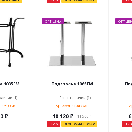
ОПТ ЦЕНА
ОПТ ЦЕ
е 1035EM
Подстолье 1065EM
По
аличии (1)
Есть в наличии (1)
310500AB
Артикул: 310499AB
А
30
₽
10 120
₽
6
11 500
₽
-
12
%
Экономия
1 380
₽
-
12