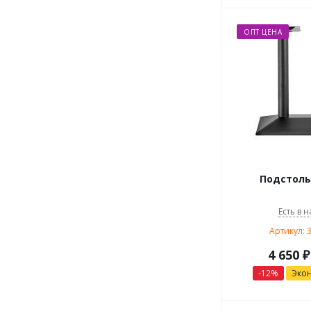
ОПТ ЦЕНА
Подстоль
Есть в н
Артикул: 
4 650
₽
-
12
%
Эко