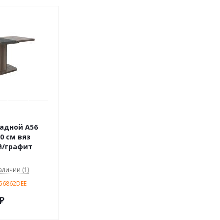
адной А56
0 см вяз
й/графит
аличии (1)
656862DEE
₽